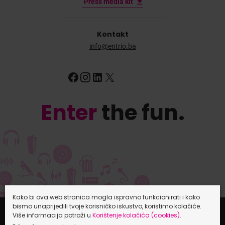
Press media kit
Kontakt
info@entrio.ba
Enter
the fun.
Kako bi ova web stranica mogla ispravno funkcionirati i kako
bismo unaprijedili tvoje korisničko iskustvo, koristimo kolačiće.
Više informacija potraži u
Korištenje kolačića (cookies)
.
Entrio.hr
Entrio.si